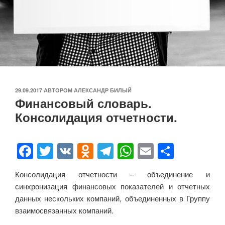
ОПУБЛИКОВАНО
29.09.2017
АВТОРОМ
АЛЕКСАНДР БИЛЫЙ
Финансовый словарь.
Консолидация отчетности.
F
T
V
O
T
W
E
О
a
wi
K
d
el
h
m
тп
Консолидация отчетности – объединение и
c
tt
n
e
at
ail
р
синхронизация финансовых показателей и отчетных
e
er
o
gr
s
а
данных нескольких компаний, объединенных в Группу
b
kl
a
A
в
взаимосвязанных компаний.