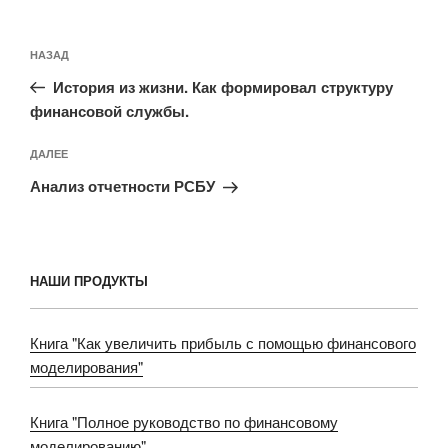
Навигация
Предыдущая
НАЗАД
по
запись:
записям
История из жизни. Как формировал структуру
финансовой службы.
Следующая
ДАЛЕЕ
запись
Анализ отчетности РСБУ
НАШИ ПРОДУКТЫ
Книга "Как увеличить прибыль с помощью финансового
моделирования"
Книга "Полное руководство по финансовому
моделированию"