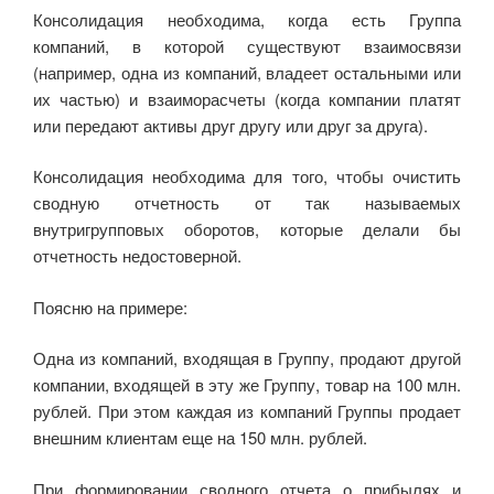
o
a
m
p
и
Консолидация необходима, когда есть Группа
o
ss
p
ть
компаний, в которой существуют взаимосвязи
k
ni
(например, одна из компаний, владеет остальными или
их частью) и взаиморасчеты (когда компании платят
ki
или передают активы друг другу или друг за друга).
Консолидация необходима для того, чтобы очистить
сводную отчетность от так называемых
внутригрупповых оборотов, которые делали бы
отчетность недостоверной.
Поясню на примере:
Одна из компаний, входящая в Группу, продают другой
компании, входящей в эту же Группу, товар на 100 млн.
рублей. При этом каждая из компаний Группы продает
внешним клиентам еще на 150 млн. рублей.
При формировании сводного отчета о прибылях и