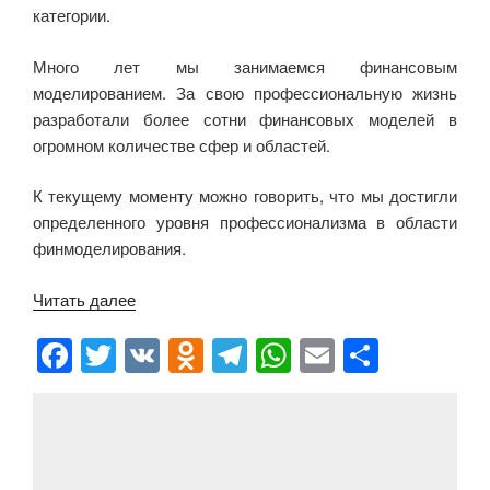
o
a
m
p
и
категории.
o
ss
p
ть
Много лет мы занимаемся финансовым
k
ni
моделированием. За свою профессиональную жизнь
ki
разработали более сотни финансовых моделей в
огромном количестве сфер и областей.
К текущему моменту можно говорить, что мы достигли
определенного уровня профессионализма в области
финмоделирования.
Читать далее
«Книга
по
F
T
V
O
T
W
E
О
финансовому
a
wi
K
d
el
h
m
тп
моделированию.»
c
tt
n
e
at
ail
р
e
er
o
gr
s
а