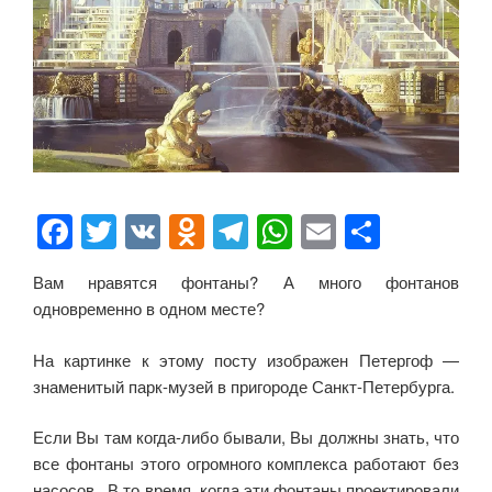
F
T
V
O
T
W
E
О
a
wi
K
d
el
h
m
тп
Вам нравятся фонтаны? А много фонтанов
c
tt
n
e
at
ail
р
одновременно в одном месте?
e
er
o
gr
s
а
b
kl
a
A
в
На картинке к этому посту изображен Петергоф —
знаменитый парк-музей в пригороде Санкт-Петербурга.
o
a
m
p
и
o
ss
p
ть
Если Вы там когда-либо бывали, Вы должны знать, что
все фонтаны этого огромного комплекса работают без
k
ni
насосов. В то время, когда эти фонтаны проектировали