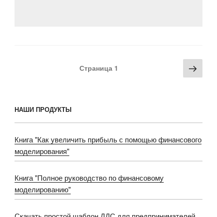
разрывы»
o
a
m
p
и
o
ss
p
ть
k
ni
ki
Навигация
Сле
Страница
1
по
стра
записям
НАШИ ПРОДУКТЫ
Книга "Как увеличить прибыль с помощью финансового
моделирования"
Книга "Полное руководство по финансовому
моделированию"
Скачать простой шаблон ДДС для предпринимателей