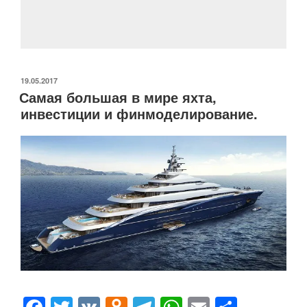
b
kl
a
A
в
o
a
m
p
и
o
ss
p
ть
k
ni
ОПУБЛИКОВАНО
19.05.2017
ki
Самая большая в мире яхта,
инвестиции и финмоделирование.