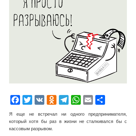
F
T
V
O
T
W
E
О
a
wi
K
d
el
h
m
тп
Я еще не встречал ни одного предпринимателя,
c
tt
n
e
at
ail
р
который хотя бы раз в жизни не сталкивался бы с
e
er
o
gr
s
а
кассовым разрывом.