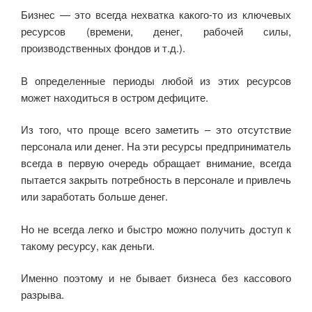
b
kl
a
A
в
Бизнес — это всегда нехватка какого-то из ключевых
o
a
m
p
и
ресурсов (времени, денег, рабочей силы,
o
ss
p
ть
производственных фондов и т.д.).
k
ni
В определенные периоды любой из этих ресурсов
ki
может находиться в остром дефиците.
Из того, что проще всего заметить – это отсутствие
персонала или денег. На эти ресурсы предприниматель
всегда в первую очередь обращает внимание, всегда
пытается закрыть потребность в персонале и привлечь
или заработать больше денег.
Но не всегда легко и быстро можно получить доступ к
такому ресурсу, как деньги.
Именно поэтому и не бывает бизнеса без кассового
разрыва.