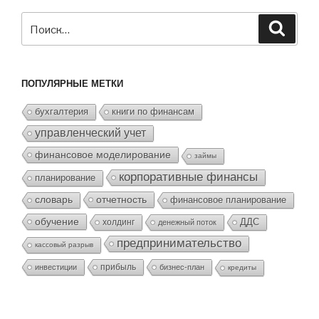
Искать:
Поиск
ПОПУЛЯРНЫЕ МЕТКИ
бухгалтерия
книги по финансам
управленческий учет
финансовое моделирование
займы
корпоративные финансы
планирование
отчетность
словарь
финансовое планирование
обучение
холдинг
ДДС
денежный поток
предпринимательство
кассовый разрыв
прибыль
инвестиции
бизнес-план
кредиты