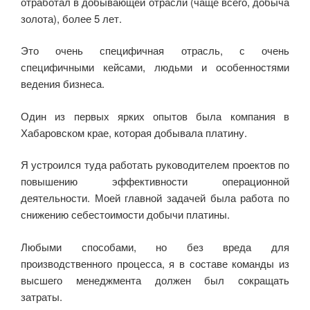
отработал в добывающей отрасли (чаще всего, добыча
e
er
o
gr
s
а
золота), более 5 лет.
b
kl
a
A
в
Это очень специфичная отрасль, с очень
o
a
m
p
и
специфичными кейсами, людьми и особенностями
o
ss
p
ть
ведения бизнеса.
k
ni
Один из первых ярких опытов была компания в
ki
Хабаровском крае, которая добывала платину.
Я устроился туда работать руководителем проектов по
повышению эффективности операционной
деятельности. Моей главной задачей была работа по
снижению себестоимости добычи платины.
Любыми способами, но без вреда для
производственного процесса, я в составе команды из
высшего менеджмента должен был сокращать
затраты.