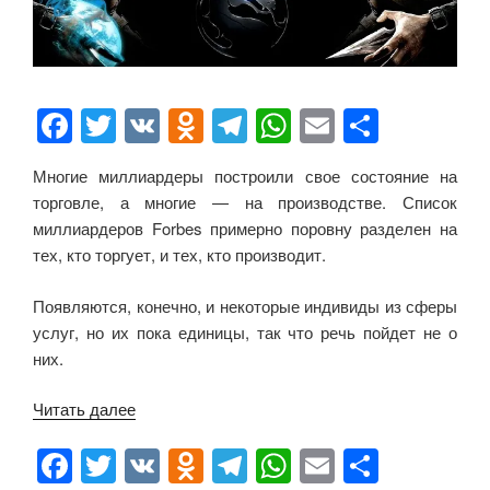
F
T
V
O
T
W
E
О
a
wi
K
d
el
h
m
тп
Многие миллиардеры построили свое состояние на
c
tt
n
e
at
ail
р
торговле, а многие — на производстве. Список
e
er
o
gr
s
а
миллиардеров Forbes примерно поровну разделен на
b
kl
a
A
в
тех, кто торгует, и тех, кто производит.
o
a
m
p
и
Появляются, конечно, и некоторые индивиды из сферы
o
ss
p
ть
услуг, но их пока единицы, так что речь пойдет не о
k
ni
них.
ki
Читать далее
«Производство
vs.
F
T
V
O
T
W
E
О
Торговля»