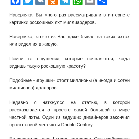
F
T
V
O
T
W
E
О
a
wi
K
d
el
h
m
тп
Наверняка, Вы много раз рассматривали в интернете
c
tt
n
e
at
ail
р
картинки роскошных яхт миллиардеров.
e
er
o
gr
s
а
b
kl
a
A
в
Наверняка, кто-то из Вас даже бывал на таких яхтах
или видел их в живую.
o
a
m
p
и
o
ss
p
ть
Помни те ощущения, которые появляются, когда
видишь такую роскошную красоту?
k
ni
ki
Подобные «игрушки» стоят миллионы (а иногда и сотни
миллионов) долларов.
Недавно я наткнулся на статью, в которой
рассказывается о проекте самой большой в мире
частной яхты. Один из ведущих дизайнеров закончил
проект новой мега яхты Double Century.
Ее расчетная цена 1 млрд. долларов. Она изображена