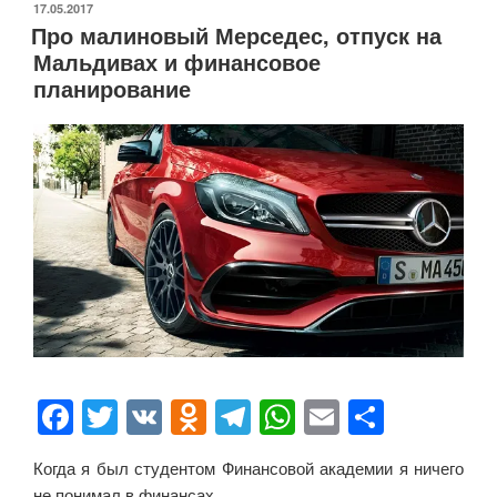
ОПУБЛИКОВАНО
17.05.2017
ki
Про малиновый Мерседес, отпуск на
Мальдивах и финансовое
планирование
F
T
V
O
T
W
E
О
a
wi
K
d
el
h
m
тп
Когда я был студентом Финансовой академии я ничего
c
tt
n
e
at
ail
р
не понимал в финансах.