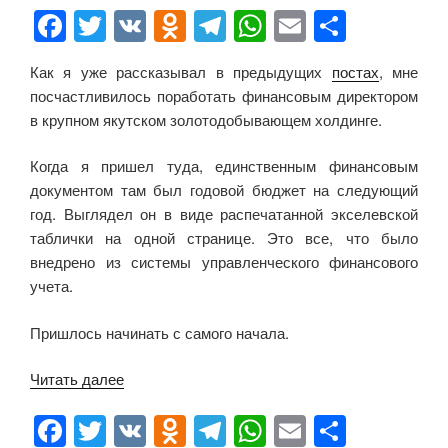
F
T
V
O
T
W
E
О
a
wi
K
d
el
h
m
тп
Как я уже рассказывал в предыдущих
постах
, мне
c
tt
n
e
at
ail
р
посчастливилось поработать финансовым директором
e
er
o
gr
s
а
в крупном якутском золотодобывающем холдинге.
b
kl
a
A
в
Когда я пришел туда, единственным финансовым
o
a
m
p
и
документом там был годовой бюджет на следующий
o
ss
p
ть
год. Выглядел он в виде распечатанной экселевской
k
ni
таблички на одной странице. Это все, что было
внедрено из системы управленческого финансового
ki
учета.
Пришлось начинать с самого начала.
Читать далее
«Как
я
F
T
V
O
T
W
E
О
с