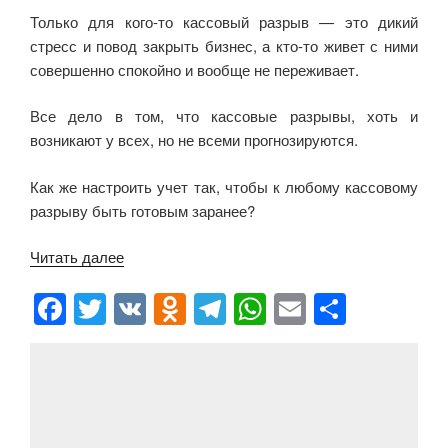
Только для кого-то кассовый разрыв — это дикий
стресс и повод закрыть бизнес, а кто-то живет с ними
совершенно спокойно и вообще не переживает.
Все дело в том, что кассовые разрывы, хоть и
возникают у всех, но не всеми прогнозируются.
Как же настроить учет так, чтобы к любому кассовому
разрыву быть готовым заранее?
Читать далее
«Совет
по
F
T
V
O
T
W
E
О
увеличению
a
wi
K
d
el
h
m
тп
прибыли
№3
c
tt
n
e
at
ail
р
Поймите
e
er
o
gr
s
а
Ваши
b
kl
a
A
в
кассовые