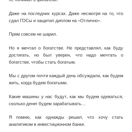
e
er
o
gr
s
а
b
kl
a
A
в
Даже на последних курсах. Даже несмотря на то, что
сдал ГОСы и защитил диплом на «Отлично».
o
a
m
p
и
o
ss
p
ть
Прям совсем не шарил.
k
ni
Но я мечтал о богатстве. Не представлял, как буду
ki
достигать, но был уверен, что надо мечтать о
богатстве, чтобы стать богатым.
Мы с другом почти каждый день обсуждали, как будем
жить, когда будем богатыми.
Какие машины у нас будут, как мы будем одеваться,
сколько денег будем зарабатывать…
Я помню, как однажды решил, что хочу стать
аналитиком в инвестиционном банке.