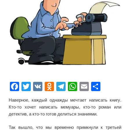
F
T
V
O
T
W
E
О
a
wi
K
d
el
h
m
тп
Наверное, каждый однажды мечтает написать книгу.
c
tt
n
e
at
ail
р
Кто-то хочет написать мемуары, кто-то роман или
e
er
o
gr
s
а
детектив, а кто-то готов делиться знаниями.
b
kl
a
A
в
Так вышло, что мы временно примкнули к третьей