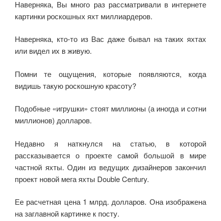
Наверняка, Вы много раз рассматривали в интернете
c
tt
n
e
at
ail
р
картинки роскошных яхт миллиардеров.
e
er
o
gr
s
а
b
kl
a
A
в
Наверняка, кто-то из Вас даже бывал на таких яхтах
или видел их в живую.
o
a
m
p
и
o
ss
p
ть
Помни те ощущения, которые появляются, когда
видишь такую роскошную красоту?
k
ni
ki
Подобные «игрушки» стоят миллионы (а иногда и сотни
миллионов) долларов.
Недавно я наткнулся на статью, в которой
рассказывается о проекте самой большой в мире
частной яхты. Один из ведущих дизайнеров закончил
проект новой мега яхты Double Century.
Ее расчетная цена 1 млрд. долларов. Она изображена
на заглавной картинке к посту.