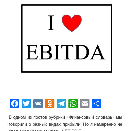
F
T
V
O
T
W
E
О
a
wi
K
d
el
h
m
тп
В одном из постов рубрики «Финансовый словарь» мы
c
tt
n
e
at
ail
р
говорили о разных видах прибыли. Но я намеренно не
стал сразу рассказывать о EBITD’E.