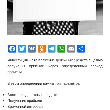
F
T
V
O
T
W
E
О
a
wi
K
d
el
h
m
тп
Инвестиция – это вложение денежных средств с целью
c
tt
n
e
at
ail
р
получения прибыли через определенный период
e
er
o
gr
s
а
времени.
b
kl
a
A
в
В этом определении важны три параметра:
o
a
m
p
и
o
ss
p
ть
Вложение денежных средств
Получение прибыли
k
ni
Временной интервал