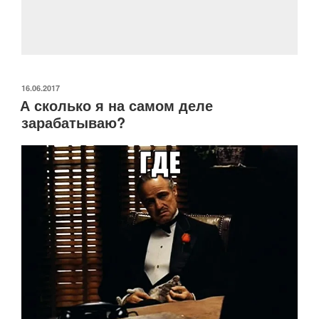
b
kl
a
A
в
o
a
m
p
и
o
ss
p
ть
k
ni
ОПУБЛИКОВАНО
16.06.2017
ki
А сколько я на самом деле
зарабатываю?