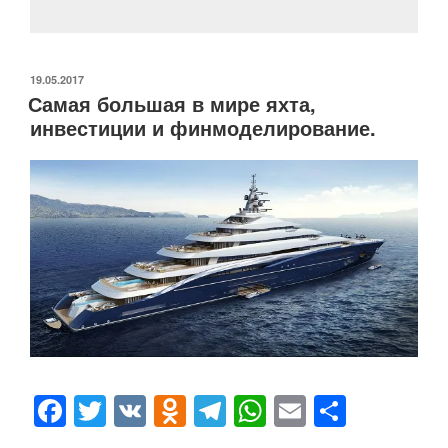
o
ss
p
ть
k
ni
ОПУБЛИКОВАНО
19.05.2017
ki
Самая большая в мире яхта,
инвестиции и финмоделирование.
F
T
V
O
T
W
E
О
a
wi
K
d
el
h
m
тп