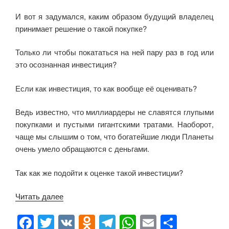
И вот я задумался, каким образом будущий владелец
принимает решение о такой покупке?
Только ли чтобы покататься на ней пару раз в год или
это осознанная инвестиция?
Если как инвестиция, то как вообще её оценивать?
Ведь известно, что миллиардеры не славятся глупыми
покупками и пустыми гигантскими тратами. Наоборот,
чаще мы слышим о том, что богатейшие люди Планеты
очень умело обращаются с деньгами.
Так как же подойти к оценке такой инвестиции?
Читать далее
«Самая
большая
F
T
V
O
T
W
E
О
в