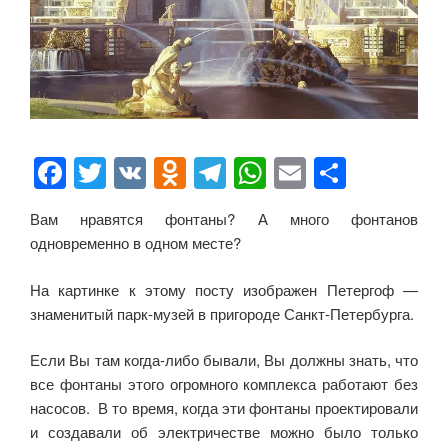
F
T
V
O
T
W
E
О
a
wi
K
d
el
h
m
тп
Вам нравятся фонтаны? А много фонтанов
c
tt
n
e
at
ail
р
одновременно в одном месте?
e
er
o
gr
s
а
b
kl
a
A
в
На картинке к этому посту изображен Петергоф —
знаменитый парк-музей в пригороде Санкт-Петербурга.
o
a
m
p
и
o
ss
p
ть
Если Вы там когда-либо бывали, Вы должны знать, что
все фонтаны этого огромного комплекса работают без
k
ni
насосов. В то время, когда эти фонтаны проектировали
ki
и создавали об электричестве можно было только