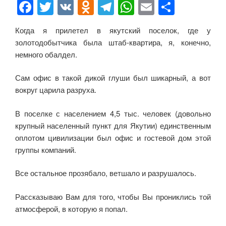
F
T
V
O
T
W
E
О
a
wi
K
d
el
h
m
тп
Когда я прилетел в якутский поселок, где у
c
tt
n
e
at
ail
р
золотодобытчика была штаб-квартира, я, конечно,
e
er
o
gr
s
а
немного обалдел.
b
kl
a
A
в
Сам офис в такой дикой глуши был шикарный, а вот
o
a
m
p
и
вокруг царила разруха.
o
ss
p
ть
В поселке с населением 4,5 тыс. человек (довольно
k
ni
крупный населенный пункт для Якутии) единственным
ki
оплотом цивилизации был офис и гостевой дом этой
группы компаний.
Все остальное прозябало, ветшало и разрушалось.
Рассказываю Вам для того, чтобы Вы прониклись той
атмосферой, в которую я попал.