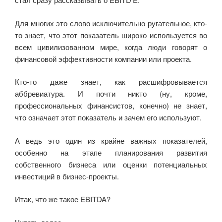
e
er
o
gr
s
а
b
kl
a
A
в
Для многих это слово исключительно ругательное, кто-
o
a
m
p
и
то знает, что этот показатель широко используется во
o
ss
p
ть
всем цивилизованном мире, когда люди говорят о
k
ni
финансовой эффективности компании или проекта.
ki
Кто-то даже знает, как расшифровывается
аббревиатура. И почти никто (ну, кроме,
профессиональных финансистов, конечно) не знает,
что означает этот показатель и зачем его используют.
А ведь это один из крайне важных показателей,
особенно на этапе планирования развития
собственного бизнеса или оценки потенциальных
инвестиций в бизнес-проекты.
Итак, что же такое EBITDA?