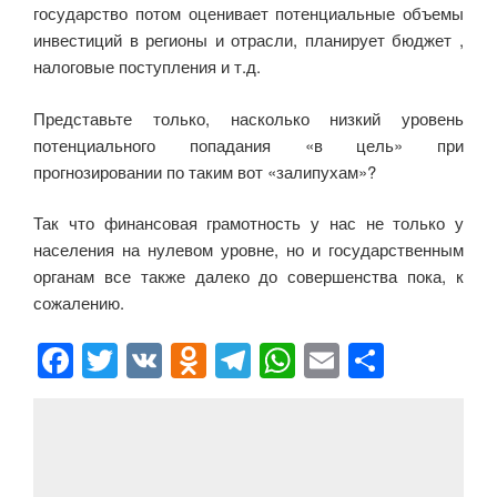
государство потом оценивает потенциальные объемы
инвестиций в регионы и отрасли, планирует бюджет ,
налоговые поступления и т.д.
Представьте только, насколько низкий уровень
потенциального попадания «в цель» при
прогнозировании по таким вот «залипухам»?
Так что финансовая грамотность у нас не только у
населения на нулевом уровне, но и государственным
органам все также далеко до совершенства пока, к
сожалению.
F
T
V
O
T
W
E
О
a
wi
K
d
el
h
m
тп
c
tt
n
e
at
ail
р
e
er
o
gr
s
а