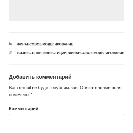
b
kl
a
A
в
o
a
m
p
и
o
ss
p
ть
k
ni
ki
РУБРИКИ
ФИНАНСОВОЕ МОДЕЛИРОВАНИЕ
МЕТКИ
БИЗНЕС-ПЛАН
,
ИНВЕСТИЦИИ
,
ФИНАНСОВОЕ МОДЕЛИРОВАНИЕ
Добавить комментарий
Ваш e-mail не будет опубликован.
Обязательные поля
помечены
*
Комментарий