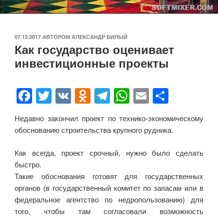
ОПУБЛИКОВАНО
07.12.2017
АВТОРОМ
АЛЕКСАНДР БИЛЫЙ
Как государство оценивает
инвестиционные проекты
F
T
V
O
T
W
E
О
a
wi
K
d
el
h
m
тп
Недавно закончил проект по технико-экономическому
c
tt
n
e
at
ail
р
обоснованию строительства крупного рудника.
e
er
o
gr
s
а
b
kl
a
A
в
Как всегда, проект срочный, нужно было сделать
быстро.
o
a
m
p
и
Такие обоснования готовят для государственных
o
ss
p
ть
органов (в государственный комитет по запасам или в
k
ni
федеральное агентство по недропользованию) для
того, чтобы там согласовали возможность