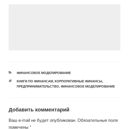
a
wi
K
d
el
h
m
тп
c
tt
n
e
at
ail
р
e
er
o
gr
s
а
b
kl
a
A
в
o
a
m
p
и
o
ss
p
ть
k
ni
ki
РУБРИКИ
ФИНАНСОВОЕ МОДЕЛИРОВАНИЕ
МЕТКИ
КНИГИ ПО ФИНАНСАМ
,
КОРПОРАТИВНЫЕ ФИНАНСЫ
,
ПРЕДПРИНИМАТЕЛЬСТВО
,
ФИНАНСОВОЕ МОДЕЛИРОВАНИЕ
Добавить комментарий
Ваш e-mail не будет опубликован.
Обязательные поля
помечены
*