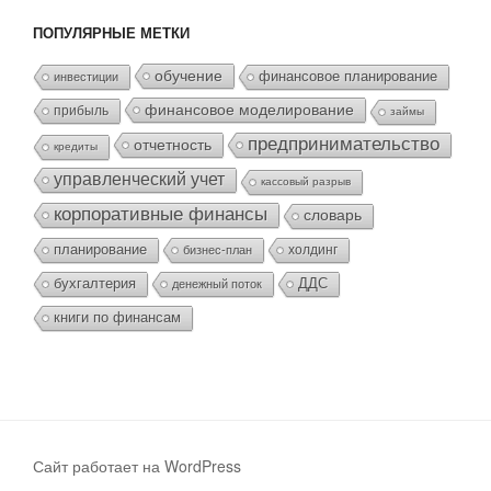
ПОПУЛЯРНЫЕ МЕТКИ
обучение
финансовое планирование
инвестиции
финансовое моделирование
прибыль
займы
предпринимательство
отчетность
кредиты
управленческий учет
кассовый разрыв
корпоративные финансы
словарь
планирование
холдинг
бизнес-план
бухгалтерия
ДДС
денежный поток
книги по финансам
Сайт работает на WordPress