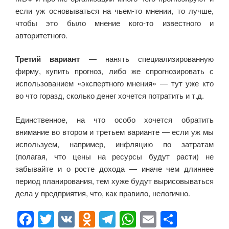
если уж основываться на чьем-то мнении, то лучше,
чтобы это было мнение кого-то известного и
авторитетного.
Третий вариант
— нанять специализированную
фирму, купить прогноз, либо же спрогнозировать с
использованием «экспертного мнения» — тут уже кто
во что горазд, сколько денег хочется потратить и т.д.
Единственное, на что особо хочется обратить
внимание во втором и третьем варианте — если уж мы
используем, например, инфляцию по затратам
(полагая, что цены на ресурсы будут расти) не
забывайте и о росте дохода — иначе чем длиннее
период планирования, тем хуже будут вырисовываться
дела у предприятия, что, как правило, нелогично.
F
T
V
O
T
W
E
О