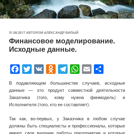
ОПУБЛИКОВАНО
31.08.2017
АВТОРОМ
АЛЕКСАНДР БИЛЫЙ
Финансовое моделирование.
Исходные данные.
F
T
V
O
T
W
E
О
a
wi
K
d
el
h
m
тп
В подавляющем большинстве случаев, исходные
c
tt
n
e
at
ail
р
данные — это продукт совместной деятельности
e
er
o
gr
s
а
Заказчика (того, кому нужна финмодель) и
b
kl
a
A
в
Исполнителя (того, кто ее составляет).
o
a
m
p
и
Так как, во-первых, у Заказчика в любом случае
o
ss
p
ть
должны быть специалисты и профессионалы, которые
имеют свое видение работы предприятия и которые