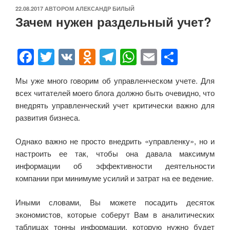
ОПУБЛИКОВАНО
22.08.2017
АВТОРОМ
АЛЕКСАНДР БИЛЫЙ
Зачем нужен раздельный учет?
F
T
V
O
T
W
E
О
a
wi
K
d
el
h
m
тп
Мы уже много говорим об управленческом учете. Для
c
tt
n
e
at
ail
р
всех читателей моего блога должно быть очевидно, что
e
er
o
gr
s
а
внедрять управленческий учет критически важно для
b
kl
a
A
в
развития бизнеса.
o
a
m
p
и
Однако важно не просто внедрить «управленку», но и
o
ss
p
ть
настроить ее так, чтобы она давала максимум
k
ni
информации об эффективности деятельности
компании при минимуме усилий и затрат на ее ведение.
ki
Иными словами, Вы можете посадить десяток
экономистов, которые соберут Вам в аналитических
таблицах тонны информации, которую нужно будет