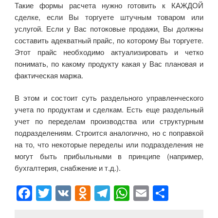
Такие формы расчета нужно готовить к КАЖДОЙ
сделке, если Вы торгуете штучным товаром или
услугой. Если у Вас потоковые продажи, Вы должны
составить адекватный прайс, по которому Вы торгуете.
Этот прайс необходимо актуализировать и четко
понимать, по какому продукту какая у Вас плановая и
фактическая маржа.
В этом и состоит суть раздельного управленческого
учета по продуктам и сделкам. Есть еще раздельный
учет по переделам производства или структурным
подразделениям. Строится аналогично, но с поправкой
на то, что некоторые переделы или подразделения не
могут быть прибыльными в принципе (например,
бухгалтерия, снабжение и т.д.).
F
T
V
O
T
W
E
О
a
wi
K
d
el
h
m
тп