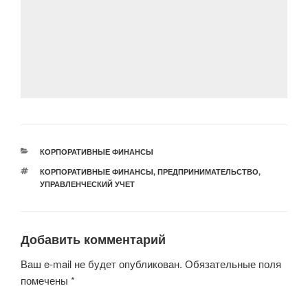
c
tt
n
e
at
ail
р
e
er
o
gr
s
а
b
kl
a
A
в
o
a
m
p
и
o
ss
p
ть
k
ni
ki
РУБРИКИ
КОРПОРАТИВНЫЕ ФИНАНСЫ
МЕТКИ
КОРПОРАТИВНЫЕ ФИНАНСЫ
,
ПРЕДПРИНИМАТЕЛЬСТВО
,
УПРАВЛЕНЧЕСКИЙ УЧЕТ
Добавить комментарий
Ваш e-mail не будет опубликован.
Обязательные поля
помечены
*